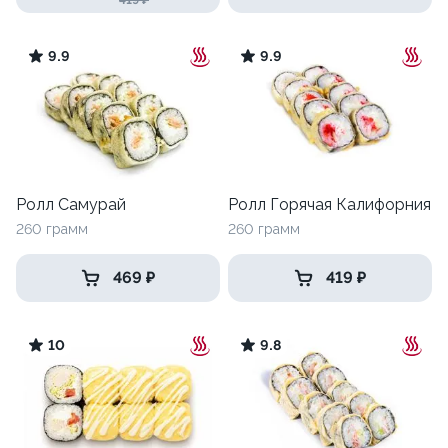
419 ₽
9.9
9.9
Ролл Самурай
Ролл Горячая Калифорния
260 грамм
260 грамм
469 ₽
419 ₽
10
9.8