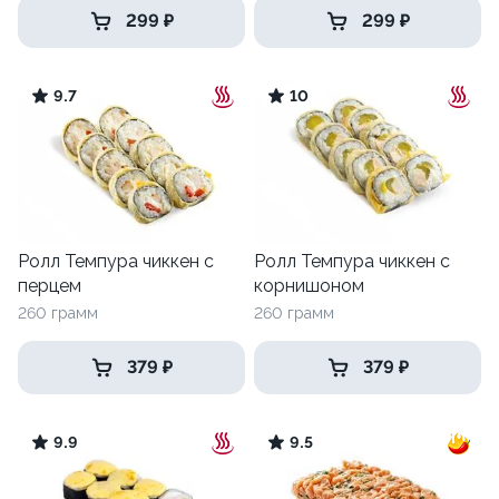
299 ₽
299 ₽
9.7
10
Ролл Темпура чиккен с
Ролл Темпура чиккен с
перцем
корнишоном
260 грамм
260 грамм
379 ₽
379 ₽
9.9
9.5