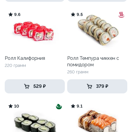
9.6
9.5
Ролл Калифорния
Ролл Темпура чиккен с
помидором
220 грамм
260 грамм
529 ₽
379 ₽
10
9.1