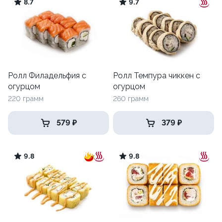
8.7
9.7
Ролл Филадельфия с
Ролл Темпура чиккен с
огурцом
огурцом
220 грамм
260 грамм
579 ₽
379 ₽
9.8
9.8