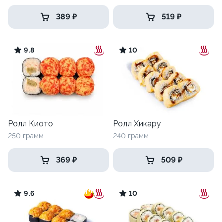
389 ₽
519 ₽
9.8
10
Ролл Киото
Ролл Хикару
250 грамм
240 грамм
369 ₽
509 ₽
9.6
10