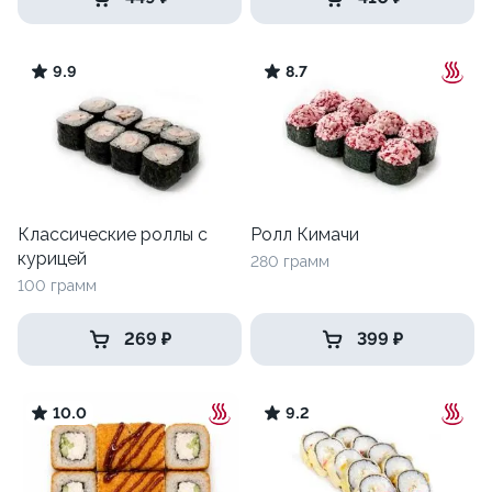
9.9
8.7
Классические роллы с
Ролл Кимачи
курицей
280 грамм
100 грамм
269 ₽
399 ₽
10.0
9.2