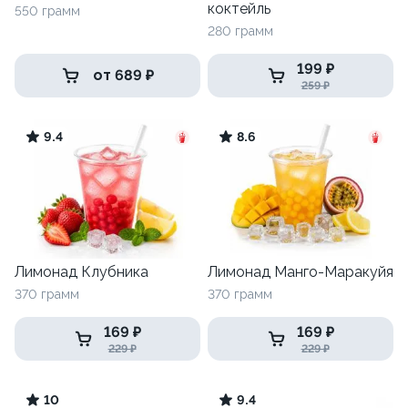
коктейль
550 грамм
280 грамм
199 ₽
от 689 ₽
259 ₽
9.4
8.6
Лимонад Клубника
Лимонад Манго-Маракуйя
370 грамм
370 грамм
169 ₽
169 ₽
229 ₽
229 ₽
10
9.4