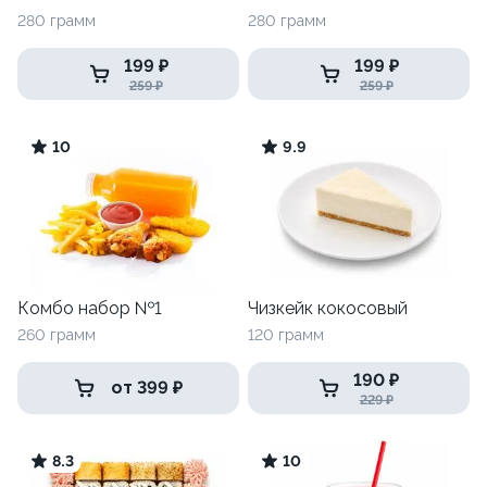
280 грамм
280 грамм
199 ₽
199 ₽
259 ₽
259 ₽
10
9.9
Комбо набор №1
Чизкейк кокосовый
260 грамм
120 грамм
190 ₽
от 399 ₽
229 ₽
8.3
10