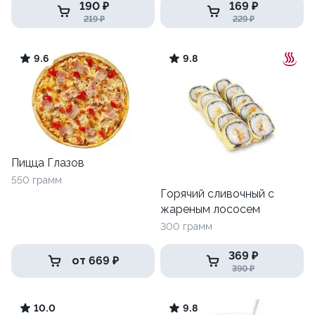
190 ₽
169 ₽
219 ₽
229 ₽
9.6
9.8
Пицца Глазов
550 грамм
Горячий сливочный с
жареным лососем
300 грамм
369 ₽
от 669 ₽
390 ₽
10.0
9.8