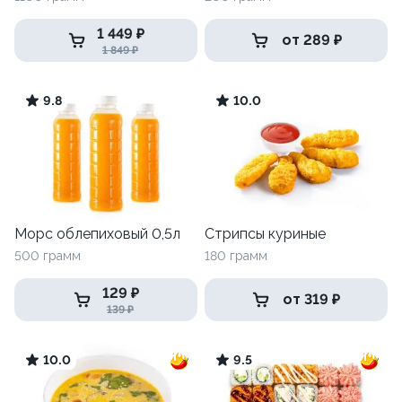
1 449 ₽
от 289 ₽
1 849 ₽
9.8
10.0
Морс облепиховый 0,5л
Стрипсы куриные
500 грамм
180 грамм
129 ₽
от 319 ₽
139 ₽
10.0
9.5