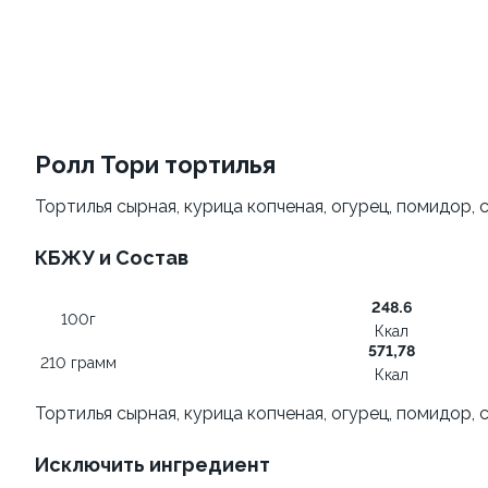
Картофель фри
Морс клюквенный 0,5л
180 грамм
500 грамм
129 ₽
от 269 ₽
139 ₽
Ролл Тори тортилья
9.3
10.0
Тортилья сырная, курица копченая, огурец, помидор,
КБЖУ и Состав
248.6
100г
Ккал
Сет Народный 3
Сырные палочки
571,78
210 грамм
1100 грамм
200 грамм
Ккал
Тортилья сырная, курица копченая, огурец, помидор,
1 449 ₽
от 289 ₽
1 849 ₽
Исключить ингредиент