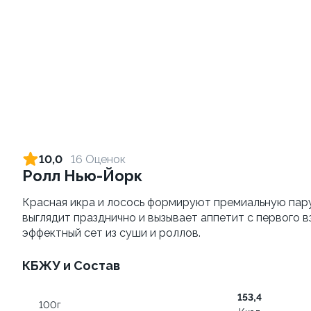
Картофель фри
Морс клюквенный 0,5л
180 грамм
500 грамм
129 ₽
от 269 ₽
139 ₽
10,0
16 Оценок
Ролл Нью-Йорк
9.3
10.0
Красная икра и лосось формируют премиальную пару 
выглядит празднично и вызывает аппетит с первого в
эффектный сет из суши и роллов.
КБЖУ и Состав
Сет Народный 3
Сырные палочки
153,4
100г
1100 грамм
200 грамм