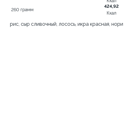
Ккал
424,92
260 грамм
1 449 ₽
Ккал
от 289 ₽
1 849 ₽
рис, сыр сливочный, лосось, икра красная, нори
9.8
10.0
Морс облепиховый 0,5л
Стрипсы куриные
500 грамм
180 грамм
129 ₽
от 319 ₽
139 ₽
10.0
9.5