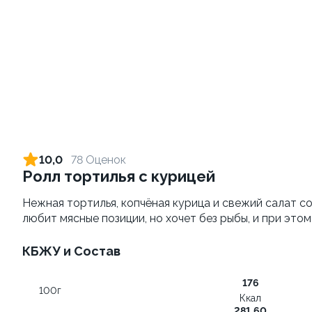
Картофель фри
Морс клюквенный 0,5л
180 грамм
500 грамм
129 ₽
от 269 ₽
139 ₽
10,0
78 Оценок
Ролл тортилья с курицей
9.3
10.0
Нежная тортилья, копчёная курица и свежий салат с
любит мясные позиции, но хочет без рыбы, и при это
КБЖУ и Состав
176
100г
Сет Народный 3
Сырные палочки
Ккал
1100 грамм
200 грамм
281,60