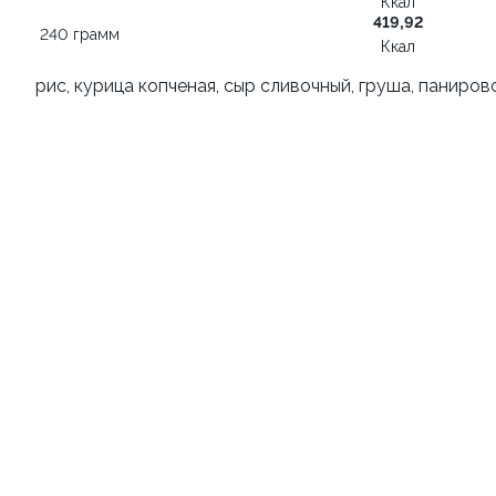
Ккал
419,92
240 грамм
1 449 ₽
Ккал
от 289 ₽
1 849 ₽
рис, курица копченая, сыр сливочный, груша, паниров
9.8
10.0
Морс облепиховый 0,5л
Стрипсы куриные
500 грамм
180 грамм
129 ₽
от 319 ₽
139 ₽
10
9.5