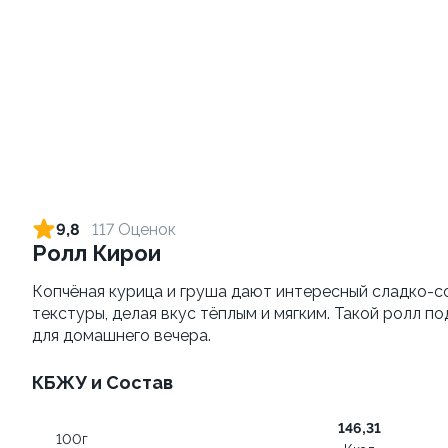
Картофель фри
Морс клюквенный 0,5л
180 грамм
500 грамм
129 ₽
от 269 ₽
139 ₽
9,8
117 Оценок
Ролл Кирои
9.3
10.0
Копчёная курица и груша дают интересный сладко-с
текстуры, делая вкус тёплым и мягким. Такой ролл 
для домашнего вечера.
КБЖУ и Состав
Сет Народный 3
Сырные палочки
146,31
100г
1100 грамм
200 грамм