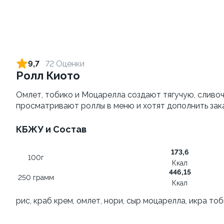
Картофель фри
Морс клюквенный 0,5л
180 грамм
500 грамм
129 ₽
от 269 ₽
139 ₽
9,7
72 Оценки
Ролл Киото
9.3
10.0
Омлет, тобико и Моцарелла создают тягучую, сливо
просматривают роллы в меню и хотят дополнить зак
КБЖУ и Состав
173,6
100г
Сет Народный 3
Сырные палочки
Ккал
1100 грамм
200 грамм
446,15
250 грамм
Ккал
1 449 ₽
от 289 ₽
рис, краб крем, омлет, нори, сыр моцарелла, икра то
1 849 ₽