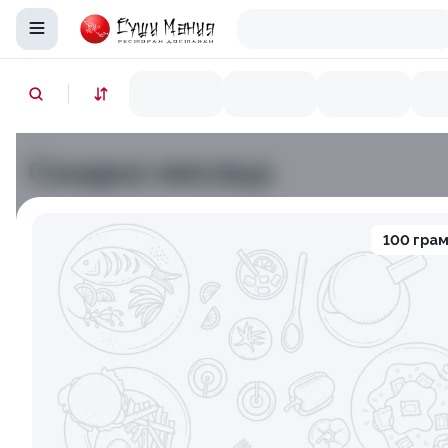
Скидки месяца
9.9
10
100 гра