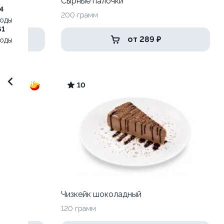
Сырные палочки
4
200 грамм
воды
61
от 289 ₽
воды
10
Чизкейк шоколадный
120 грамм