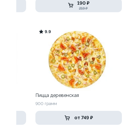
190 ₽
219 ₽
9.9
Пицца деревенская
900 грамм
от 749 ₽