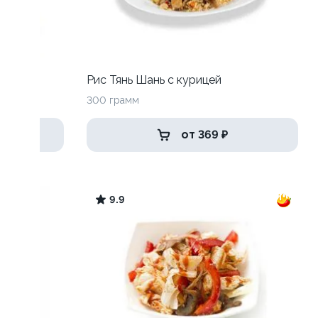
Рис Тянь Шань с курицей
300 грамм
от 369 ₽
9.9