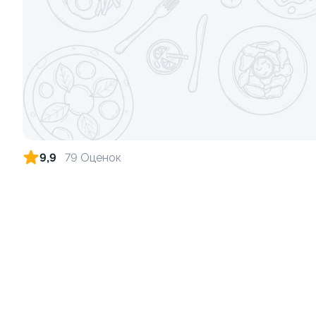
Картофель фри
Морс клюкв
180 грамм
500 грамм
от 269 ₽
9.8
10.0
9,9
79 Оценок
Морс облепиховый 0,5л
Стрипсы ку
500 грамм
180 грамм