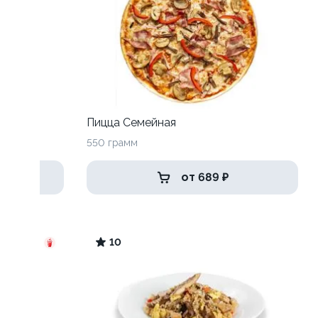
ль
Пицца Семейная
550 грамм
от 689 ₽
10