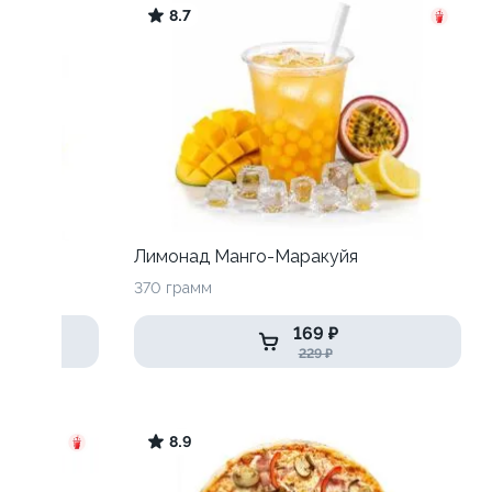
8.7
Лимонад Манго-Маракуйя
370 грамм
169 ₽
229 ₽
8.9