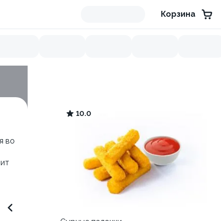
Корзина
10.0
я во
нит