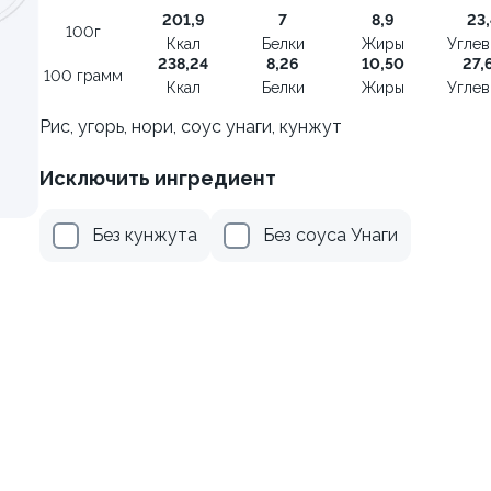
енный 0,5л
Сет Народный 3
201,9
7
8,9
23,
100г
1100 грамм
Ккал
Белки
Жиры
Угле
238,24
8,26
10,50
27,
100 грамм
129 ₽
1 449 ₽
Ккал
Белки
Жиры
Угле
139 ₽
1 849 ₽
Рис, угорь, нори, соус унаги, кунжут
Исключить ингредиент
9.5
Без кунжута
Без соуса Унаги
риные
Сет Народный 1
700 грамм