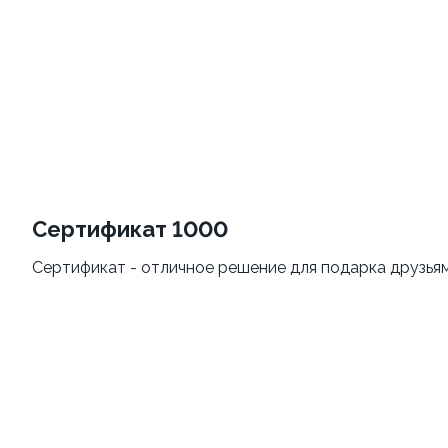
Картофель фри
Морс клюквенный 0,5л
180 грамм
500 грамм
129 ₽
от 269 ₽
139 ₽
Сертификат 1000
Сертификат - отличное решение для подарка друзьям
9.3
10.0
Сет Народный 3
Сырные палочки
1100 грамм
200 грамм