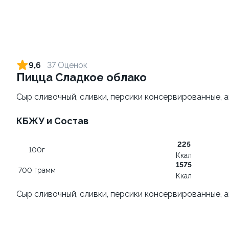
Картофель фри
Морс клюквенный 0,5л
180 грамм
500 грамм
129 ₽
от 269 ₽
139 ₽
9,6
37 Оценок
Пицца Сладкое облако
9.3
10.0
Сыр сливочный, сливки, персики консервированные, а
КБЖУ и Состав
225
100г
Ккал
Сет Народный 3
Сырные палочки
1575
700 грамм
1100 грамм
200 грамм
Ккал
Сыр сливочный, сливки, персики консервированные, а
1 449 ₽
от 289 ₽
1 849 ₽