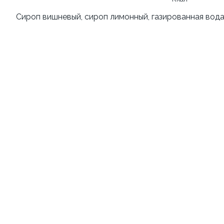
Сироп вишневый, сироп лимонный, газированная вода
1 449 ₽
от 289 ₽
1 849 ₽
9.8
10.0
Морс облепиховый 0,5л
Стрипсы куриные
500 грамм
180 грамм
129 ₽
от 319 ₽
139 ₽
10.0
9.5