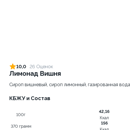
Картофель фри
Морс клюквенный 0,5л
180 грамм
500 грамм
129 ₽
от 269 ₽
139 ₽
10,0
26 Оценок
Лимонад Вишня
9.3
10.0
Сироп вишневый, сироп лимонный, газированная вода
КБЖУ и Состав
42,16
100г
Ккал
Сет Народный 3
Сырные палочки
156
370 грамм
1100 грамм
200 грамм
Ккал