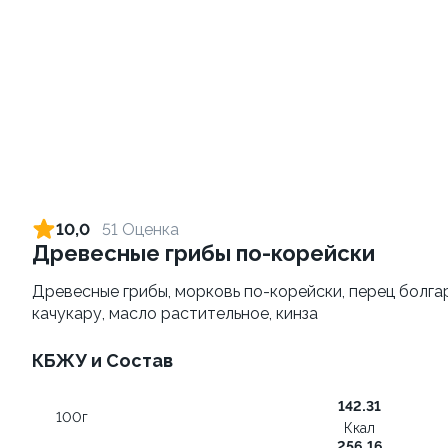
Картофель фри
Морс клюквенный 0,5л
180 грамм
500 грамм
129 ₽
от 269 ₽
139 ₽
10,0
51 Оценка
Древесные грибы по-корейски
9.3
10.0
Древесные грибы, морковь по-корейски, перец болгарс
качукару, масло растительное, кинза
КБЖУ и Состав
142.31
100г
Сет Народный 3
Сырные палочки
Ккал
1100 грамм
200 грамм
256,16