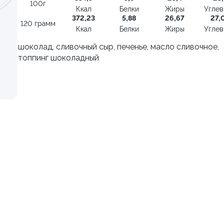
енный 0,5л
Сет Народный 3
100г
Ккал
Белки
Жиры
Угле
1100 грамм
372,23
5,88
26,67
27,
120 грамм
Ккал
Белки
Жиры
Угле
129 ₽
1 449 ₽
139 ₽
1 849 ₽
шоколад, сливочный сыр, печенье, масло сливочное,
топпинг шоколадный
9.5
риные
Сет Народный 1
700 грамм