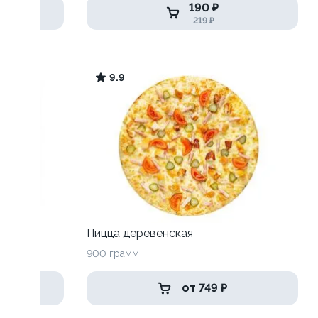
190 ₽
219 ₽
9.9
Пицца деревенская
900 грамм
от 749 ₽