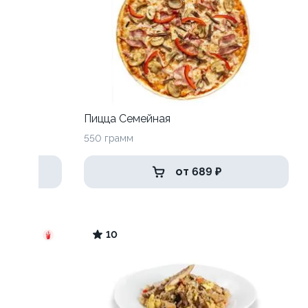
ль
Пицца Семейная
550 грамм
от 689 ₽
10