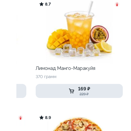
8.7
Лимонад Манго-Маракуйя
370 грамм
169 ₽
229 ₽
8.9