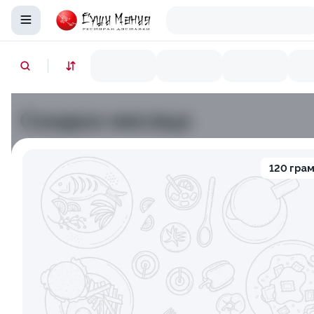
Скидки месяца
9.9
10
120 гра