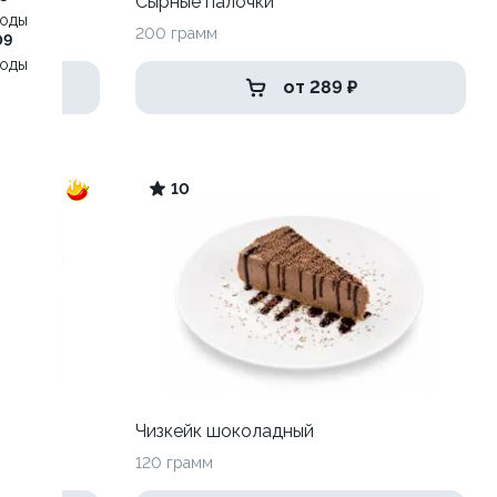
Сырные палочки
воды
200 грамм
09
воды
от 289 ₽
10
Чизкейк шоколадный
120 грамм