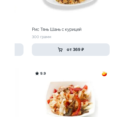
Рис Тянь Шань с курицей
300 грамм
от 369 ₽
9.9