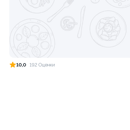
Картофель фри
Морс клюкв
180 грамм
500 грамм
от 269 ₽
9.8
10.0
10,0
192 Оценки
Морс облепиховый 0,5л
Стрипсы ку
500 грамм
180 грамм